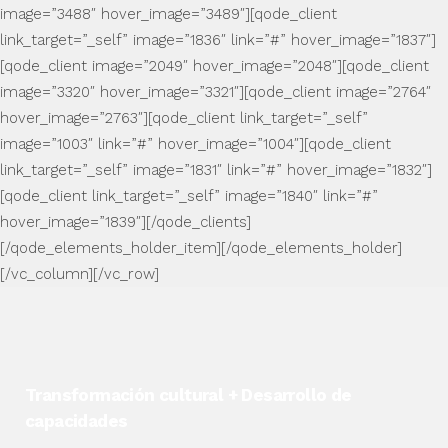
image=”3488″ hover_image=”3489″][qode_client
link_target=”_self” image=”1836″ link=”#” hover_image=”1837″]
[qode_client image=”2049″ hover_image=”2048″][qode_client
image=”3320″ hover_image=”3321″][qode_client image=”2764″
hover_image=”2763″][qode_client link_target=”_self”
image=”1003″ link=”#” hover_image=”1004″][qode_client
link_target=”_self” image=”1831″ link=”#” hover_image=”1832″]
[qode_client link_target=”_self” image=”1840″ link=”#”
hover_image=”1839″][/qode_clients]
[/qode_elements_holder_item][/qode_elements_holder]
[/vc_column][/vc_row]
Transformación cultural + Desarrollo de
capacidades