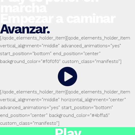
marcha
Empezar a caminar
Avanzar.
[/qode_elements_holder_item][qode_elements_holder_item
vertical_alignment=”middle” advanced_animations=”yes”
start_position=”bottom” end_position=”center”
background_color=”#f0f0f0″ custom_class=”manifesto”]
[/qode_elements_holder_item][qode_elements_holder_item
vertical_alignment=”middle” horizontal_alignment=”center”
advanced_animations=”yes” start_position=”bottom”
end_position=”center” background_color=”#4bffa5″
custom_class=”manifesto”]
Play