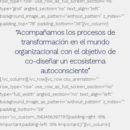
row_type=”row” use_row_as_full_screen_section=”no”
type=”grid” angled_section=”no” text_align=”left”
background_image_as_pattern=”without_pattern” z_index=””
padding_top=”78″ padding_bottom=”39″][vc_column]
“Acompañamos los procesos de
transformación en el mundo
organizacional con el objetivo de
co-diseñar un ecosistema
autoconsciente”
[/vc_column][/vc_row][vc_row css_animation=””
row_type=”row” use_row_as_full_screen_section=”no”
type=”full_width” angled_section=”no” text_align=”left”
background_image_as_pattern=”without_pattern” z_index=””
padding_bottom=”39″
css=”.vc_custom_1563456397797{padding-right: 15%
!important;padding-left: 15% !important;}”][vc_column]