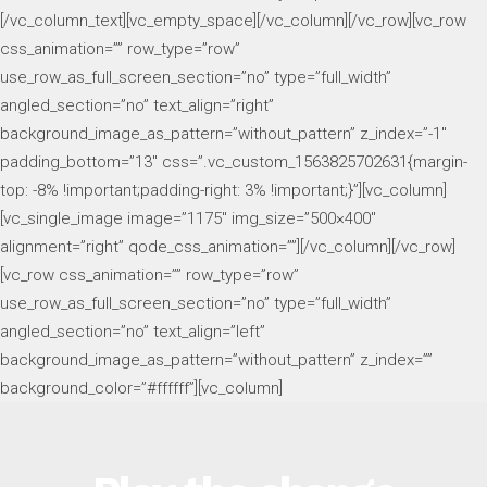
[/vc_column_text][vc_empty_space][/vc_column][/vc_row][vc_row
css_animation=”” row_type=”row”
use_row_as_full_screen_section=”no” type=”full_width”
angled_section=”no” text_align=”right”
background_image_as_pattern=”without_pattern” z_index=”-1″
padding_bottom=”13″ css=”.vc_custom_1563825702631{margin-
top: -8% !important;padding-right: 3% !important;}”][vc_column]
[vc_single_image image=”1175″ img_size=”500×400″
alignment=”right” qode_css_animation=””][/vc_column][/vc_row]
[vc_row css_animation=”” row_type=”row”
use_row_as_full_screen_section=”no” type=”full_width”
angled_section=”no” text_align=”left”
background_image_as_pattern=”without_pattern” z_index=””
background_color=”#ffffff”][vc_column]