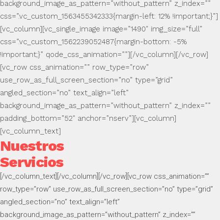
background_image_as_pattern=”without_pattern” z_index=””
css=”.vc_custom_1563455342333{margin-left: 12% !important;}”]
[vc_column][vc_single_image image=”1490″ img_size=”full”
css=”.vc_custom_1562239052487{margin-bottom: -5%
!important;}” qode_css_animation=””][/vc_column][/vc_row]
[vc_row css_animation=”” row_type=”row”
use_row_as_full_screen_section=”no” type=”grid”
angled_section=”no” text_align=”left”
background_image_as_pattern=”without_pattern” z_index=””
padding_bottom=”52″ anchor=”nserv”][vc_column]
[vc_column_text]
Nuestros
Servicios
[/vc_column_text][/vc_column][/vc_row][vc_row css_animation=””
row_type=”row” use_row_as_full_screen_section=”no” type=”grid”
angled_section=”no” text_align=”left”
background_image_as_pattern=”without_pattern” z_index=””