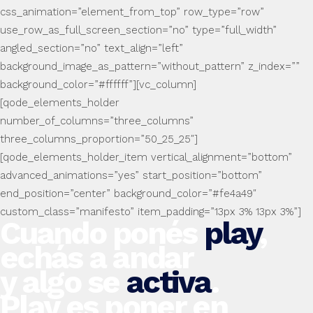
css_animation=”element_from_top” row_type=”row”
use_row_as_full_screen_section=”no” type=”full_width”
angled_section=”no” text_align=”left”
background_image_as_pattern=”without_pattern” z_index=””
background_color=”#ffffff”][vc_column]
[qode_elements_holder
number_of_columns=”three_columns”
three_columns_proportion=”50_25_25″]
[qode_elements_holder_item vertical_alignment=”bottom”
advanced_animations=”yes” start_position=”bottom”
end_position=”center” background_color=”#fe4a49″
custom_class=”manifesto” item_padding=”13px 3% 13px 3%”]
Cuando ponés
play
,
echás a andar
y algo se
activa
.
Play es poner en