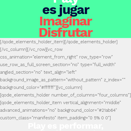
es jugar
Imaginar
Disfrutar
[/qode_elements_holder_item][/qode_elements_holder]
[/vc_column][/vc_row][vc_row
css_animation=”element_from_right” row_type=”row”
use_row_as_full_screen_section=”no” type=”full_width”
angled_section=”no” text_align=”left”
background_image_as_pattern=”without_pattern” z_index=””
background_color=”#ffffff”][vc_column]
[qode_elements_holder number_of_columns=”four_columns”]
[qode_elements_holder_item vertical_alignment=”middle”
advanced_animations=”no” background_color=”#21ab64″
custom_class=”manifesto” item_padding=”0 5% 0 0″]
Play es performar,