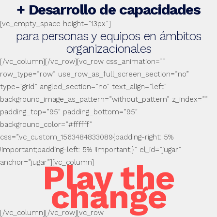
+ Desarrollo de capacidades
[vc_empty_space height=”13px”]
para personas y equipos en ámbitos
organizacionales
[/vc_column][/vc_row][vc_row css_animation=””
row_type=”row” use_row_as_full_screen_section=”no”
type=”grid” angled_section=”no” text_align=”left”
background_image_as_pattern=”without_pattern” z_index=””
padding_top=”95″ padding_bottom=”95″
background_color=”#ffffff”
css=”.vc_custom_1563484833089{padding-right: 5%
!important;padding-left: 5% !important;}” el_id=”jugar”
anchor=”jugar”][vc_column]
Play the
change
[/vc_column][/vc_row][vc_row