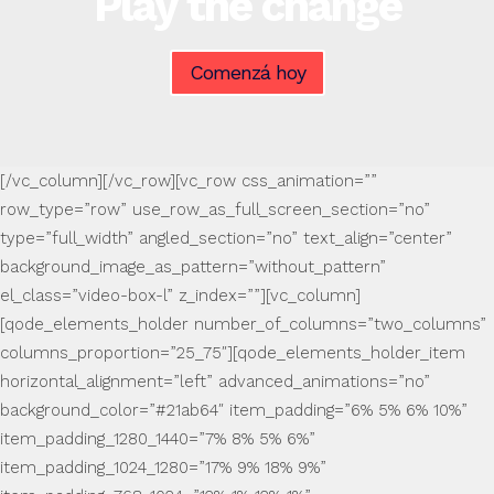
Play the change
Comenzá hoy
[/vc_column][/vc_row][vc_row css_animation=””
row_type=”row” use_row_as_full_screen_section=”no”
type=”full_width” angled_section=”no” text_align=”center”
background_image_as_pattern=”without_pattern”
el_class=”video-box-l” z_index=””][vc_column]
[qode_elements_holder number_of_columns=”two_columns”
columns_proportion=”25_75″][qode_elements_holder_item
horizontal_alignment=”left” advanced_animations=”no”
background_color=”#21ab64″ item_padding=”6% 5% 6% 10%”
item_padding_1280_1440=”7% 8% 5% 6%”
item_padding_1024_1280=”17% 9% 18% 9%”