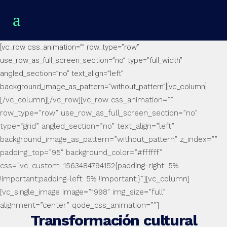
[vc_row css_animation=”” row_type=”row”
use_row_as_full_screen_section=”no” type=”full_width”
angled_section=”no” text_align=”left”
background_image_as_pattern=”without_pattern”][vc_column]
[/vc_column][/vc_row][vc_row css_animation=””
row_type=”row” use_row_as_full_screen_section=”no”
type=”grid” angled_section=”no” text_align=”left”
background_image_as_pattern=”without_pattern” z_index=””
padding_top=”95″ background_color=”#ffffff”
css=”.vc_custom_1563484794152{padding-right: 5%
!important;padding-left: 5% !important;}”][vc_column]
[vc_single_image image=”1998″ img_size=”full”
alignment=”center” qode_css_animation=””]
Transformación cultural