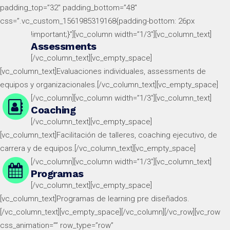
padding_top=”32″ padding_bottom=”48″
css=”.vc_custom_1561985319168{padding-bottom: 26px
!important;}”][vc_column width=”1/3″]
[vc_column_text]
Assessments
[/vc_column_text][vc_empty_space]
[vc_column_text]
Evaluaciones individuales, assessments de
equipos y organizacionales.
[/vc_column_text][vc_empty_space]
[/vc_column][vc_column width=”1/3″]
[vc_column_text]
Coaching
[/vc_column_text][vc_empty_space]
[vc_column_text]
Facilitación de talleres, coaching ejecutivo, de
carrera y de equipos.
[/vc_column_text][vc_empty_space]
[/vc_column][vc_column width=”1/3″]
[vc_column_text]
Programas
[/vc_column_text][vc_empty_space]
[vc_column_text]
Programas de learning pre diseñados.
[/vc_column_text][vc_empty_space][/vc_column][/vc_row][vc_row
css_animation=”” row_type=”row”