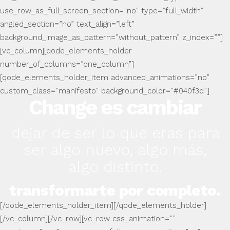
use_row_as_full_screen_section=”no” type=”full_width”
angled_section=”no” text_align=”left”
background_image_as_pattern=”without_pattern” z_index=””]
[vc_column][qode_elements_holder
number_of_columns=”one_column”]
[qode_elements_holder_item advanced_animations=”no”
custom_class=”manifesto” background_color=”#040f3d”]
Change es cambiar
dejar de ser lo que eras para
ser algo nuevo, algo más,
algo distinto.
transformarte por completo.
[/qode_elements_holder_item][/qode_elements_holder]
[/vc_column][/vc_row][vc_row css_animation=””