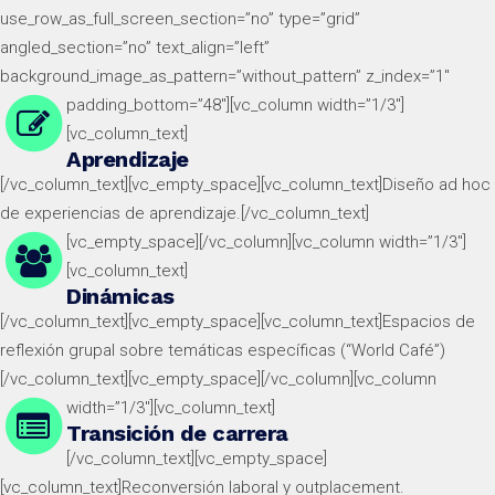
use_row_as_full_screen_section=”no” type=”grid”
angled_section=”no” text_align=”left”
background_image_as_pattern=”without_pattern” z_index=”1″
padding_bottom=”48″][vc_column width=”1/3″]
[vc_column_text]
Aprendizaje
[/vc_column_text][vc_empty_space][vc_column_text]
Diseño ad hoc
de experiencias de aprendizaje.
[/vc_column_text]
[vc_empty_space][/vc_column][vc_column width=”1/3″]
[vc_column_text]
Dinámicas
[/vc_column_text][vc_empty_space][vc_column_text]Espacios de
reflexión grupal sobre temáticas específicas (“World Café”)
[/vc_column_text][vc_empty_space][/vc_column][vc_column
width=”1/3″]
[vc_column_text]
Transición de carrera
[/vc_column_text][vc_empty_space]
[vc_column_text]
Reconversión laboral y outplacement.